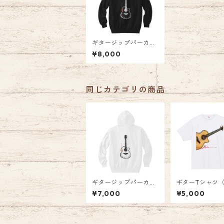
ギタージップパーカー
（黒）
¥8,000
同じカテゴリの商品
ギタージップパーカー
ギターTシャツ
（白）
¥7,000
¥5,000