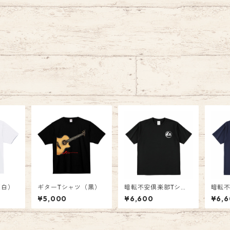
（白）
ギターTシャツ（黒）
暗転不安倶楽部Tシャ
暗転不
ツ（黒）
ツ（
¥5,000
¥6,600
¥6,