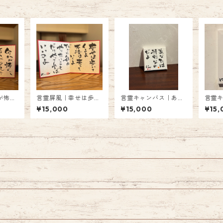
が怖く
言霊屏風｜幸せは歩い
言霊キャンバス｜あな
言霊
てくるよ
たは特別なのだよ
でも
¥15,000
¥15,000
¥15,
く！