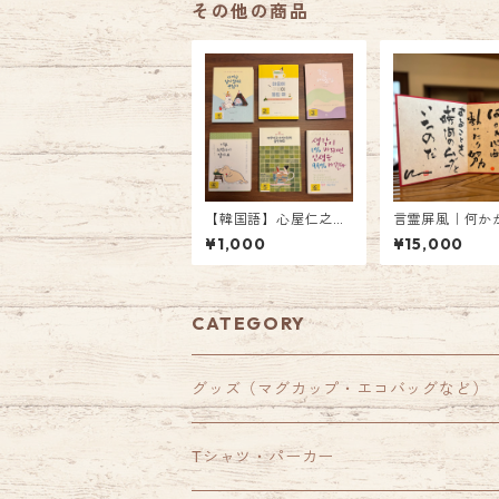
その他の商品
【韓国語】心屋仁之助
言霊屏風｜何か
書籍
て何かが心配で
¥1,000
¥15,000
CATEGORY
グッズ（マグカップ・エコバッグなど）
Tシャツ・パーカー