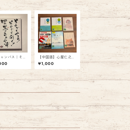
キャンバス｜それ
【中国語】心屋仁之助
やる！それでも行
書籍
000
¥1,000