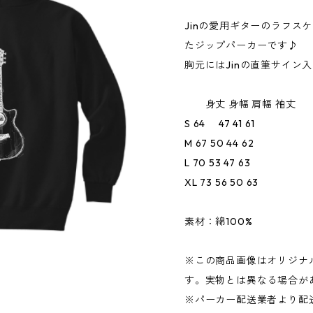
Jinの愛用ギターのラフス
たジップパーカーです♪
胸元にはJinの直筆サイン
身丈 身幅 肩幅 袖丈
S 64 47 41 61
M 67 50 44 62
L 70 53 47 63
XL 73 56 50 63
素材：綿100%
※この商品画像はオリジナル
す。実物とは異なる場合が
※パーカー配送業者より配