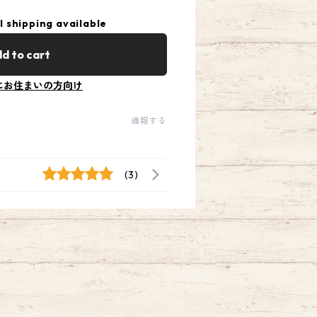
l shipping available
d to cart
にお住まいの方向け
通報する
(3)